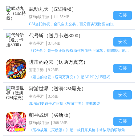
武动九天（GM特权）
安装
满Vip版手游
111.55MB
GM当托特权，全民自由交易，百分百实现财富自由。
代号斩（送月卡送8000）
安装
变态手游
3.45MB
《代号斩》是一款正版授权动作热血格斗游戏，携8000元充值壕礼福利来袭！
进击的赵云（送两万真充）
安装
变态手游
9.2MB
《进击的赵云（送两万真充）》是ARPG的H5游戏
狩游世界（送满GM爆充）
安装
变态手游
3.5MB
3D魔幻史诗手游巨制《狩游世界》震撼来袭！
萌神战姬（买断版）
安装
满Vip版手游
308.3MB
《萌神战姬（买断版）》是一款日系风格非常浓厚的萌娘角色扮演策略卡牌手游