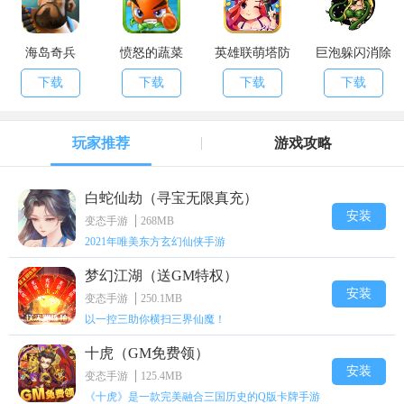
海岛奇兵
愤怒的蔬菜
英雄联萌塔防
巨泡躲闪消除
下载
下载
下载
下载
玩家推荐
游戏攻略
白蛇仙劫（寻宝无限真充）
安装
变态手游
268MB
2021年唯美东方玄幻仙侠手游
梦幻江湖（送GM特权）
安装
变态手游
250.1MB
以一控三助你横扫三界仙魔！
十虎（GM免费领）
安装
变态手游
125.4MB
《十虎》是一款完美融合三国历史的Q版卡牌手游