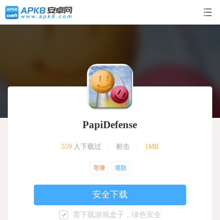
PapiDefense
559
人下载过
|
射击
|
1MB
导弹
塔防
安全下载
需下载游戏盒子，绿色安全