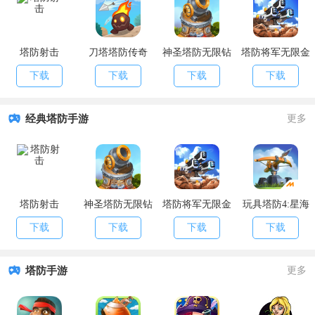
塔防射击
刀塔塔防传奇
神圣塔防无限钻
塔防将军无限金
石版
币版
下载
下载
下载
下载
经典塔防手游
更多
塔防射击
神圣塔防无限钻
塔防将军无限金
玩具塔防4:星海
石版
币版
战争无限M币版
下载
下载
下载
下载
塔防手游
更多