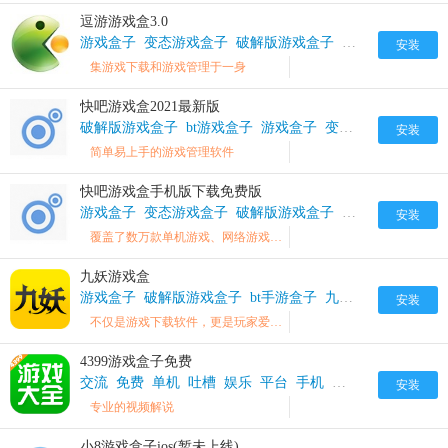
逗游游戏盒3.0
游戏盒子
变态游戏盒子
破解版游戏盒子
逗游游戏盒破解
安装
集游戏下载和游戏管理于一身
快吧游戏盒2021最新版
破解版游戏盒子
bt游戏盒子
游戏盒子
变态游戏盒子
快吧
安装
简单易上手的游戏管理软件
快吧游戏盒手机版下载免费版
游戏盒子
变态游戏盒子
破解版游戏盒子
快吧游戏盒破解
安装
覆盖了数万款单机游戏、网络游戏、网页游戏、小游戏等，点击即可玩
九妖游戏盒
游戏盒子
破解版游戏盒子
bt手游盒子
九妖游戏盒子破解版
安装
不仅是游戏下载软件，更是玩家爱好者的聚集地
4399游戏盒子免费
交流
免费
单机
吐槽
娱乐
平台
手机
手游
打造
游戏盒
安装
专业的视频解说
小8游戏盒子ios(暂未上线)