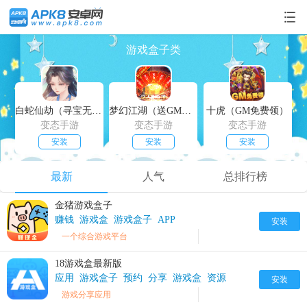
游戏盒子类
白蛇仙劫（寻宝无限真充）
梦幻江湖（送GM特权）
十虎（GM免费领）
变态手游
变态手游
变态手游
安装
安装
安装
最新
人气
总排行榜
金猪游戏盒子
赚钱
游戏盒
游戏盒子
APP
安装
一个综合游戏平台
18游戏盒最新版
应用
游戏盒子
预约
分享
游戏盒
资源
安装
游戏分享应用