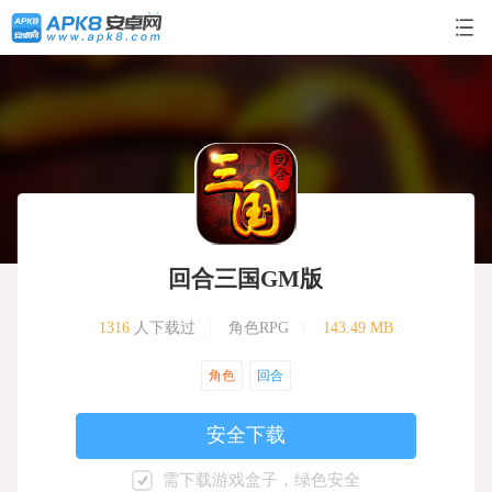
回合三国GM版
1316
人下载过
|
角色RPG
|
143.49 MB
角色
回合
安全下载
需下载游戏盒子，绿色安全