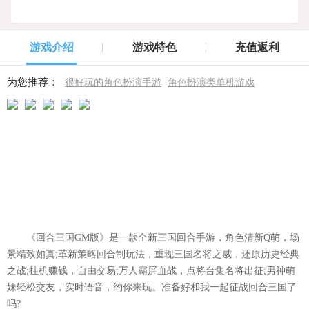
游戏介绍
游戏特色
充值返利
为您推荐：
很好玩的角色扮演手游
角色扮演类单机游戏
《回合三国GM版》是一款全新三国回合手游，角色清新Q萌，场
景精致如真;革新策略回合制玩法，重现三国名将之威，还原历史经典
之战;挂机赚钱，自由交易;万人霸屏血战，点将台集名将出征;男神萌
妹轻松交友，实时语音，约你来玩。准备好和我一起征战回合三国了
吗?