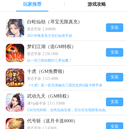
玩家推荐
游戏攻略
白蛇仙劫（寻宝无限真充）
安装
变态手游
268MB
2021年唯美东方玄幻仙侠手游
梦幻江湖（送GM特权）
安装
变态手游
250.1MB
以一控三助你横扫三界仙魔！
十虎（GM免费领）
安装
变态手游
125.4MB
《十虎》是一款完美融合三国历史的Q版卡牌手游
武动九天（GM特权）
安装
满Vip版手游
111.55MB
GM当托特权，全民自由交易，百分百实现财富自由。
代号斩（送月卡送8000）
安装
变态手游
3.45MB