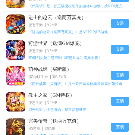
《代号斩》是一款正版授权动作热血格斗游戏，携8000元充值壕礼福利来袭！
进击的赵云（送两万真充）
安装
变态手游
9.2MB
《进击的赵云（送两万真充）》是ARPG的H5游戏
狩游世界（送满GM爆充）
安装
变态手游
3.5MB
3D魔幻史诗手游巨制《狩游世界》震撼来袭！
萌神战姬（买断版）
安装
满Vip版手游
308.3MB
《萌神战姬（买断版）》是一款日系风格非常浓厚的萌娘角色扮演策略卡牌手游
教主之家（GM特权）
安装
变态手游
3.2MB
刀光剑影，快意潇洒，塑造梦想世界！
完美传奇（送两万充值）
安装
H5游戏
128MB