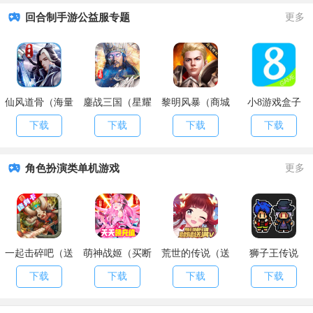
回合制手游公益服专题
更多
仙风道骨（海量
鏖战三国（星耀
黎明风暴（商城
小8游戏盒子
特权）
特权）
特权）
下载
下载
下载
下载
角色扮演类单机游戏
更多
一起击碎吧（送
萌神战姬（买断
荒世的传说（送
狮子王传说
终身卡）
版）
海量红包）
下载
下载
下载
下载