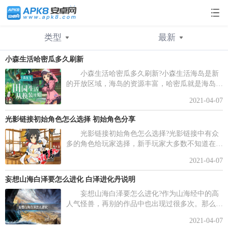
类型
最新
小森生活哈密瓜多久刷新
不限
最新
行业新闻
人气
玩机技巧
小森生活哈密瓜多久刷新?小森生活海岛是新
的开放区域，海岛的资源丰富，哈密瓜就是海岛资
游戏攻略
情感秘籍
源的一种，那么哈密瓜多久能刷新一次呢，下面小
2021-04-07
编给大家带来了小森生活哈密瓜刷新时间分享，一
起来看看吧。
光影链接初始角色怎么选择 初始角色分享
光影链接初始角色怎么选择?光影链接中有众
多的角色给玩家选择，新手玩家大多数不知道在游
戏的初期如选择哪位角色。下面就给大家讲解光影
2021-04-07
链接初始角色分享，帮助大家在游戏的初期选择合
适的角色。
妄想山海白泽要怎么进化 白泽进化丹说明
妄想山海白泽要怎么进化?作为山海经中的高
人气怪兽，再别的作品中也出现过很多次。那么在
妄想山海中如何进化白泽呢?感兴趣的玩家们就一
2021-04-07
起来看看妄想山海白泽进化丹说明吧，千万不要错