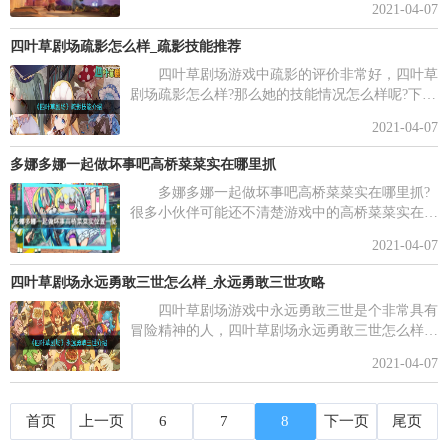
2021-04-07
解决方法介绍，一起来看看吧。
四叶草剧场疏影怎么样_疏影技能推荐
四叶草剧场游戏中疏影的评价非常好，四叶草
剧场疏影怎么样?那么她的技能情况怎么样呢?下面
是小编列出的四叶草剧场疏影技能详解，一起来看
2021-04-07
下吧!
多娜多娜一起做坏事吧高桥菜菜实在哪里抓
多娜多娜一起做坏事吧高桥菜菜实在哪里抓?
很多小伙伴可能还不清楚游戏中的高桥菜菜实在哪
吧，下面小编给大家带来多娜多娜一起做坏事吧高
2021-04-07
桥菜菜实位置分享，快来看一下吧。
四叶草剧场永远勇敢三世怎么样_永远勇敢三世攻略
四叶草剧场游戏中永远勇敢三世是个非常具有
冒险精神的人，四叶草剧场永远勇敢三世怎么样?
那么这个角色怎么样呢?这里小编给大家带来了四
2021-04-07
叶草剧场永远勇敢三世介绍，希望你们能够喜欢。
首页
上一页
6
7
8
下一页
尾页