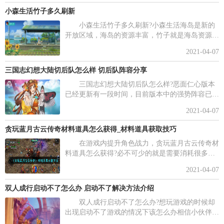
过。
小森生活竹子多久刷新
小森生活竹子多久刷新?小森生活海岛是新的
开放区域，海岛的资源丰富，竹子就是海岛资源的
一种，那么竹子多久能刷新一次呢，下面小编给大
2021-04-07
家带来了小森生活竹子刷新时间分享，一起来看看
吧。
三国志幻想大陆切后队怎么样 切后队阵容分享
三国志幻想大陆切后队怎么样?恶面仁心版本
已经更新有一段时间，目前版本中的强势阵容已经
基本稳定，接下来就和小编一起来看看其中比较好
2021-04-07
用的三国志幻想大陆切后队阵容分享。
贪玩蓝月古云传奇材料道具怎么获得_材料道具获取技巧
在游戏内提升角色战力，贪玩蓝月古云传奇材
料道具怎么获得?必不可少的就是需要消耗很多材
料道具。许多玩家还不清楚材料的获取方法是什
2021-04-07
么。下面是小编列出的贪玩蓝月古云传奇材料道具
获取方法，一起来看下吧!
双人成行启动不了怎么办 启动不了解决方法介绍
双人成行启动不了怎么办?想玩游戏的时候却
出现启动不了游戏的情况下该怎么办相信小伙伴们
都想了解的吧，下面小编就带来双人成行启动不了