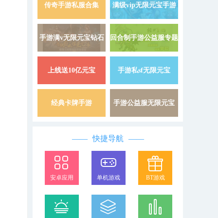
9999999
载
传奇手游私服合集
满级vip无限元宝手游
详情 »
手游满v无限元宝钻石
回合制手游公益服专题
详情 »
上线送10亿元宝
手游私sf无限元宝
详情 »
经典卡牌手游
手游公益服无限元宝
详情 »
快捷导航
安卓应用
单机游戏
BT游戏