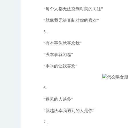
“每个人都无法克制对美的向往”
“就像我无法克制对你的喜欢”
5，
“有本事你就喜欢我”
“没本事就闭嘴”
“乖乖的让我喜欢”
6.
“遇见的人越多”
“就越庆幸我遇到的人是你”
7，