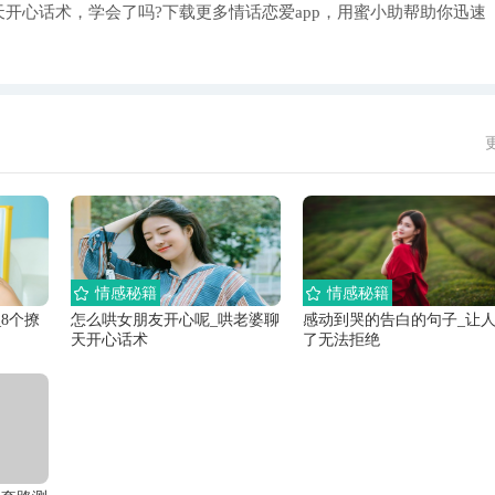
开心话术，学会了吗?下载更多情话恋爱app，用蜜小助帮助你迅速
情感秘籍
情感秘籍
8个撩
怎么哄女朋友开心呢_哄老婆聊
感动到哭的告白的句子_让
天开心话术
了无法拒绝