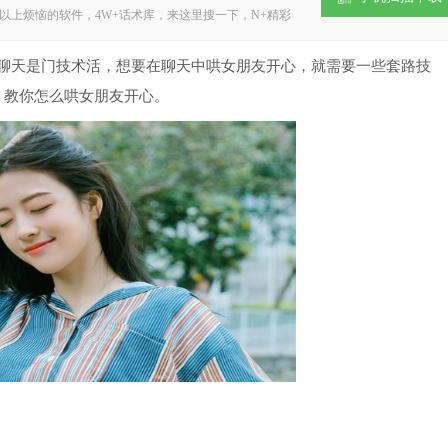
上烦恼的软件，4W+话术库，来这里搜一下，N+精彩
，更有问答社区和网友们共同交流。下载体验看看吧!
天是门技术活，想要在聊天中哄女朋友开心，就需要一些套路技
，教你怎么哄女朋友开心。