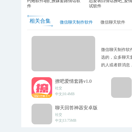
约炮软件app_撩妹套路情话软
恋爱表白情话撩吧_爱
件
试软件
相关合集
微信聊天制作软件
微信聊天软件
微信聊天制作软
选的，众多聊天
的人或者群消息
撩吧爱情套路v1.0
社交
中文|10.4MB
聊天回答神器安卓版
v4.3.7
社交
中文|13.75MB