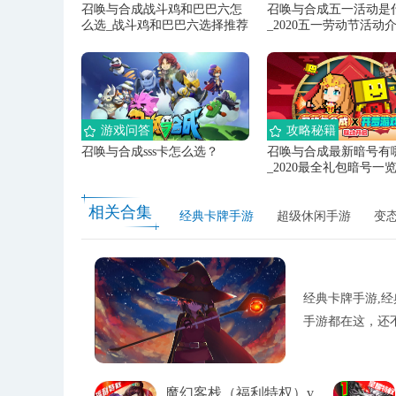
召唤与合成战斗鸡和巴巴六怎
召唤与合成五一活动是
么选_战斗鸡和巴巴六选择推荐
_2020五一劳动节活动
游戏问答
攻略秘籍
召唤与合成sss卡怎么选？
召唤与合成最新暗号有
_2020最全礼包暗号一
相关合集
经典卡牌手游
超级休闲手游
变
经典卡牌手游,经
手游都在这，还
魔幻客栈（福利特权）v