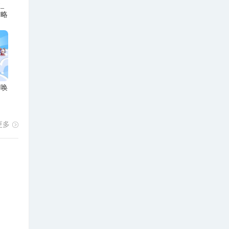
_
攻略
召唤
更多