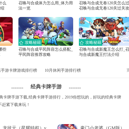
什么
召唤与合成体力怎么用_体力用
召唤与合成无卷120关怎么过
介绍
法一览
召唤与合成无卷120关过关
攻略秘籍
攻略秘籍
哪些
召唤与合成平民阵容怎么搭配_
召唤与合成新魔王怎么打_
览
平民阵容推荐攻略
与合成新魔王打法介绍
态手游卡牌游戏排行榜
10月休闲手游排行榜
经典卡牌手游
-------
-------
典卡牌手游下载,经典卡牌手游排行，2019你想玩的，好玩的经典卡牌
不赶紧下载来玩！
龙状元（星耀特权）v
豪门小老婆（GM版）