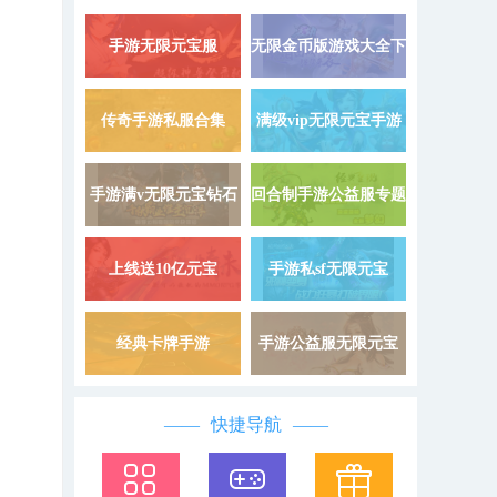
手游无限元宝服
无限金币版游戏大全下
详情 »
9999999
载
传奇手游私服合集
满级vip无限元宝手游
详情 »
手游满v无限元宝钻石
回合制手游公益服专题
详情 »
上线送10亿元宝
手游私sf无限元宝
详情 »
经典卡牌手游
手游公益服无限元宝
详情 »
快捷导航