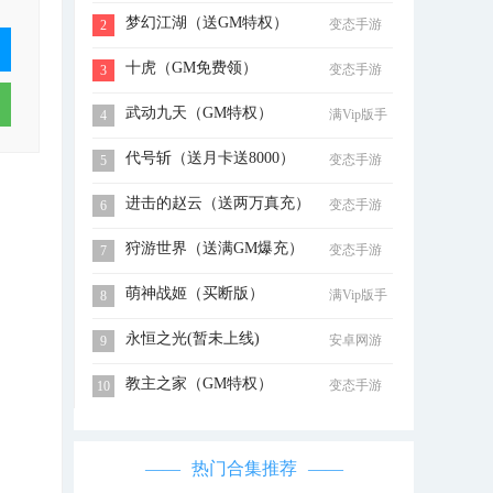
梦幻江湖（送GM特权）
变态手游
2
十虎（GM免费领）
变态手游
3
武动九天（GM特权）
满Vip版手
4
游
代号斩（送月卡送8000）
变态手游
5
进击的赵云（送两万真充）
变态手游
6
狩游世界（送满GM爆充）
变态手游
7
萌神战姬（买断版）
满Vip版手
8
游
永恒之光(暂未上线)
安卓网游
9
教主之家（GM特权）
变态手游
10
热门合集推荐