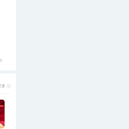
网
!
更多