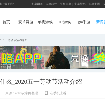
游戏下载平台!
安卓网游
|
安卓软件
|
平板电脑
|
安卓壁纸
|
安卓主题
|
首页
安卓网游
单机游戏
H5游戏
gm手游
新闻
20五一劳动节活动介绍
么_2020五一劳动节活动介绍
来源：
apk8安卓网整理
在手机上看