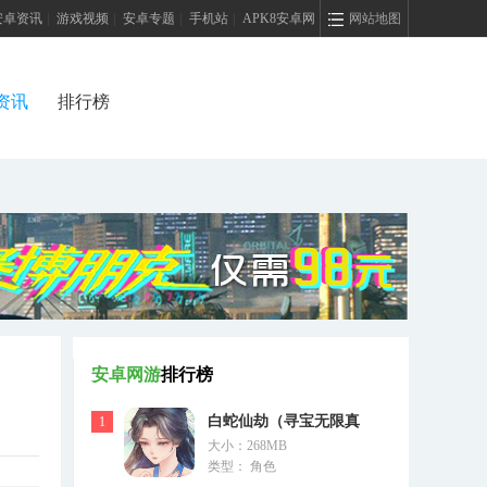
安卓资讯
|
游戏视频
|
安卓专题
|
手机站
|
APK8安卓网
网站地图
资讯
排行榜
安卓网游
排行榜
白蛇仙劫（寻宝无限真
1
大小：268MB
充）
类型： 角色