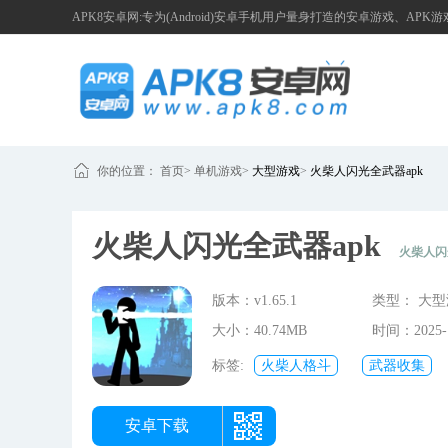
APK8安卓网:专为(Android)安卓手机用户量身打造的安卓游戏、APK
你的位置：
首页
>
单机游戏
>
大型游戏
>
火柴人闪光全武器apk
火柴人闪光全武器apk
火柴人闪
火柴人角色，玩家能够随心所欲地挑选来开启游戏之旅。通过经典
版本：v1.65.1
类型： 大
游戏的高分。要是你喜爱火柴人游戏，那就别犹豫，赶紧来体验一
大小：40.74MB
时间：2025-1
17:15:30
标签:
火柴人格斗
武器收集
安卓下载