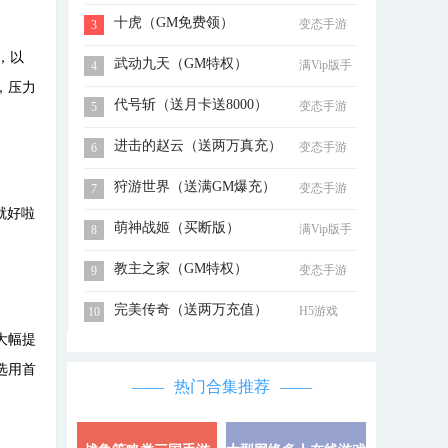
十虎（GM免费领）
变态手游
3
，以
武动九天（GM特权）
满Vip版手
4
，压力
游
代号斩（送月卡送8000）
变态手游
5
进击的赵云（送两万真充）
变态手游
6
狩游世界（送满GM爆充）
变态手游
7
就好啦
萌神战姬（买断版）
满Vip版手
8
游
教主之家（GM特权）
变态手游
9
完美传奇（送两万充值）
H5游戏
10
大幅提
选用首
热门合集推荐