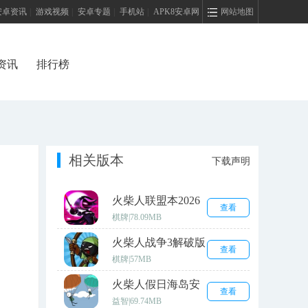
安卓资讯
|
游戏视频
|
安卓专题
|
手机站
|
APK8安卓网
网站地图
资讯
排行榜
相关版本
下载声明
火柴人联盟本2026
查看
安卓版
棋牌
|
78.09MB
火柴人战争3解破版
查看
棋牌
|
57MB
火柴人假日海岛安
查看
卓版
益智
|
69.74MB