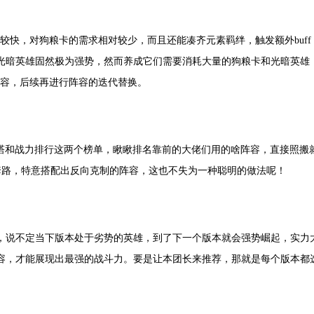
度较快，对狗粮卡的需求相对较少，而且还能凑齐元素羁绊，触发额外buff
光暗英雄固然极为强势，然而养成它们需要消耗大量的狗粮卡和光暗英雄
阵容，后续再进行阵容的迭代替换。
之塔和战力排行这两个榜单，瞅瞅排名靠前的大佬们用的啥阵容，直接照搬
套路，特意搭配出反向克制的阵容，这也不失为一种聪明的做法呢！
，说不定当下版本处于劣势的英雄，到了下一个版本就会强势崛起，实力
容，才能展现出最强的战斗力。要是让本团长来推荐，那就是每个版本都