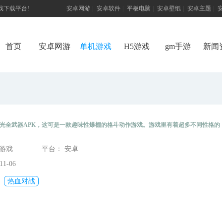
游戏下载平台!
安卓网游
|
安卓软件
|
平板电脑
|
安卓壁纸
|
安卓主题
|
首页
安卓网游
单机游戏
H5游戏
gm手游
新闻
光全武器APK，这可是一款趣味性爆棚的格斗动作游戏。游戏里有着超多不同性格的
的格斗方式，去战胜数不清的敌人，不断掌握更多战斗技巧，提升自身实力，进而赢得
型游戏
平台： 安卓
番吧！
1-06
热血对战