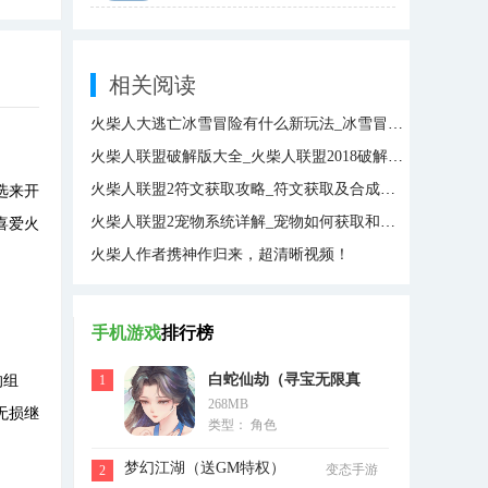
相关阅读
火柴人大逃亡冰雪冒险有什么新玩法_冰雪冒险新玩法介绍
火柴人联盟破解版大全_火柴人联盟2018破解版_火柴人联盟内购破解版大全
火柴人联盟2符文获取攻略_符文获取及合成方法详解
选来开
火柴人联盟2宠物系统详解_宠物如何获取和培养攻略
喜爱火
火柴人作者携神作归来，超清晰视频！
手机游戏
排行榜
白蛇仙劫（寻宝无限真
的组
1
268MB
充）
无损继
类型： 角色
梦幻江湖（送GM特权）
变态手游
2