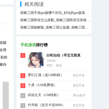
相关阅读
策略三国手游gm版哪个好玩_好玩的gm版策略三国手游下载
策略三国阵容怎么搭配_策略三国阵容完美搭配推荐
策略三国破解版_策略三国公益服_策略三国无限元宝
技能
手机游戏
排行榜
合理
白蛇仙劫（寻宝无限真
1
多彩的
268MB
充）
展内
类型： 角色
梦幻江湖（送GM特权）
变态手游
2
十虎（GM免费领）
变态手游
3
武动九天（GM特权）
满Vip版手
4
游
代号斩（送月卡送8000）
变态手游
5