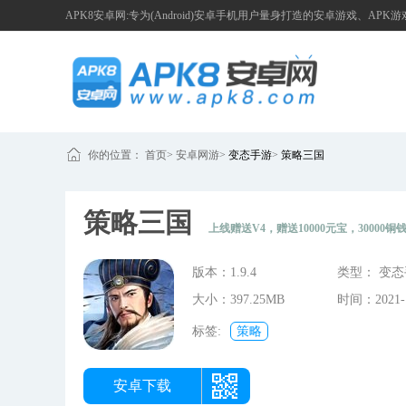
APK8安卓网:专为(Android)安卓手机用户量身打造的安卓游戏、APK
你的位置：
首页
>
安卓网游
>
变态手游
>
策略三国
策略三国
上线赠送V4，赠送10000元宝，30000铜钱
版本：1.9.4
类型： 变
大小：397.25MB
时间：2021-1
16:46:25
标签:
策略
安卓下载