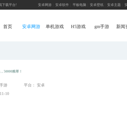
游戏下载平台!
安卓网游
|
安卓软件
|
平板电脑
|
安卓壁纸
|
安卓主题
|
首页
安卓网游
单机游戏
H5游戏
gm手游
新闻
，50000粮草！
态手游
平台： 安卓
1-10