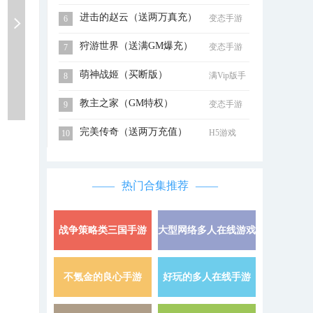
进击的赵云（送两万真充）
变态手游
6
狩游世界（送满GM爆充）
变态手游
7
萌神战姬（买断版）
满Vip版手
8
游
教主之家（GM特权）
变态手游
9
完美传奇（送两万充值）
H5游戏
10
热门合集推荐
战争策略类三国手游
大型网络多人在线游戏
详情 »
不氪金的良心手游
好玩的多人在线手游
详情 »