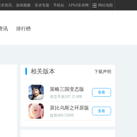
安卓资讯
|
游戏视频
|
安卓专题
|
手机站
|
APK8安卓网
网站地图
资讯
排行榜
相关版本
下载声明
策略三国变态版
查看
变态手游
|
397.25 MB
莫比乌斯之环原版
查看
益智
|
400.55MB