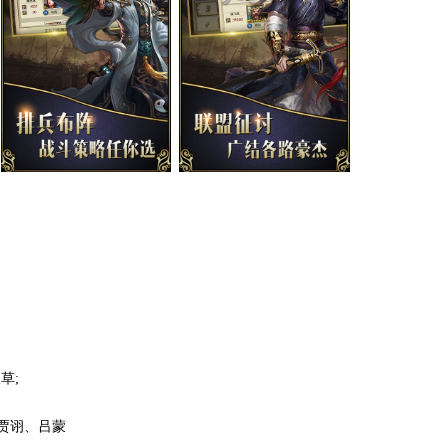
草;
贾诩、吕蒙