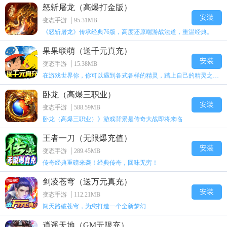
怒斩屠龙（高爆打金版）
安装
变态手游
95.31MB
《怒斩屠龙》传承经典76版，高度还原端游战法道，重温经典。
果果联萌（送千元真充）
安装
变态手游
15.38MB
在游戏世界你，你可以遇到各式各样的精灵，踏上自己的精灵之旅。挑战游戏世界各地的道馆与劲敌，结识新的好友并和他们展开一次又一次冒险
卧龙（高爆三职业）
安装
变态手游
588.59MB
卧龙（高爆三职业）》游戏背景是传奇大战即将来临
王者一刀（无限爆充值）
安装
变态手游
289.45MB
传奇经典重磅来袭！经典传奇，回味无穷！
剑凌苍穹（送万元真充）
安装
变态手游
112.21MB
闯天路破苍穹，为您打造一个全新梦幻
逍遥天地（GM无限充）