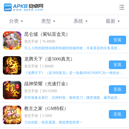
分类
类型
系统
最新
昆仑墟（紫钻盲盒充）
不限
不限
不限
最新
横版格斗
卡牌
安卓
人气
卡牌手游
角色
苹果
安装
变态手游
78.48MB
引人入胜的剧情动画和炫丽的技能特效，丰富多彩的任务系统，以及多姿多彩的游戏玩法，给你与众不同的体验。
经营策略
策略
角色RPG
放置
变态手游
动作
龙腾天下（送5000真充）
满Vip版手游
休闲
H5游戏
二次元
手机游戏
其他
安装
变态手游
1.86MB
《龙腾天下》（送5000真充）是一款集MMO与RPG为一体的全新大型传奇手游。
GM手游
战神荣耀（光速打金）
安装
变态手游
303.65MB
所有装备全靠打，百种时装，独有双刀，随意搭配，爆率超高，新年新气象，超级耐玩！
教主之家（GM特权）
安装
变态手游
3.2MB
刀光剑影，快意潇洒，塑造梦想世界！