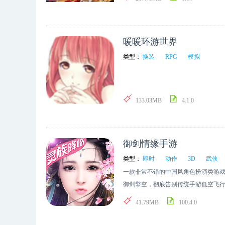
由搭配，后宫佳丽三千，不仅众妃争宠
感兴趣的不妨下载试玩体验下!
暖暖环游世界
类型：
换装
RPG
模拟
133.03MB
4.1.0
御剑情缘手游
类型：
即时
动作
3D
武侠
一款非常不错的中国风角色扮演类游
御剑擎空，彻底告别传统手游低空飞
技劲爽激战，甜蜜婚恋交友寻爱。更
41.79MB
100.4.0
玩特色，带你率性进击高颜值手游时代
捏脸自定颜值 赏收华服飞剑3、组队九