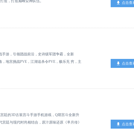
由打造，打造巅峰众神队伍。
点击查
国战手游，引领团战前沿，史诗级军团争霸，全新
略，地宫挑战PVE，江湖追杀令PVE，极乐无 穷，主
点击查
，问鼎无双战绩！八年老牌手游厂商《简乐互动》耗资
，游戏融合 MMORPG、SLG、ARPG、PUZ等
民手游不在话下！2014年9月10日，最新资料片【霸王
战系统，跨区跨平台火爆国战正式开启！
宫廷的3D古装宫斗手游手机游戏，Q萌宫斗全新升
古代宫廷与现代时尚相结合，原汁原味还原《芈月传》
点击查
代化时尚元素，任凭时光逝去容颜逝去，百变时装自