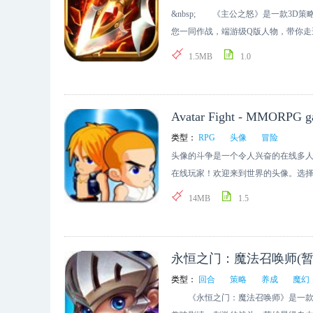
&nbsp; 《主公之怒》是一款3D
您一同作战，端游级Q版人物，带你走
创建鼎盛霸业，实现你的帝王梦!
1.5MB
1.0
Avatar Fight - MMORPG 
类型：
RPG
头像
冒险
头像的斗争是一个令人兴奋的在线多
在线玩家！欢迎来到世界的头像。选
挑战其他玩家，争取荣誉。完成任务
14MB
1.5
平。是艰难的冒险和无尽的，prepai
花几分钟时间玩。自己试试看！ 特点： 
- 酷老板：穴居人，胡人，忍者，海盗，
永恒之门：魔法召唤师(暂
的武器和物品 - 争取荣誉，炫耀你的荣誉墙
类型：
回合
策略
养成
魔幻
《永恒之门：魔法召唤师》是一款全