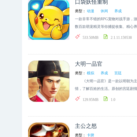
口袋妖怪重制
类型：
动漫
休闲
养成
一款非常不错的RPG宠物对战手游，
数百款萌宠精灵等你捕捉收集、精心
相克实力PK，大家快来游戏勇敢战斗
533.50MB
2.1.11.159538
大明一品官
类型：
模拟
养成
宫廷
《大明一品官》是一款以明朝为主要
情，了解百姓的生活。原创的宫廷剧
129.95MB
1.0
主公之怒
类型：
卡牌