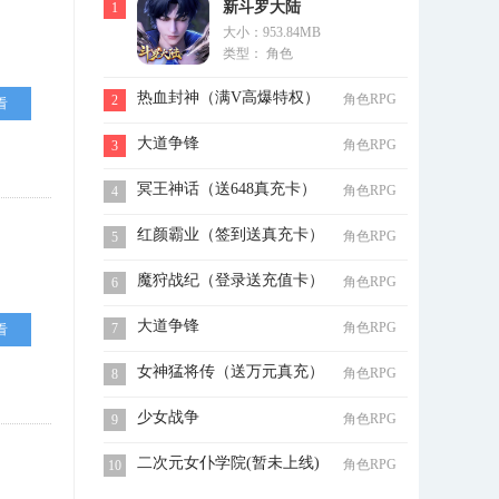
新斗罗大陆
1
大小：953.84MB
类型： 角色
热血封神（满V高爆特权）
角色RPG
2
看
大道争锋
角色RPG
3
冥王神话（送648真充卡）
角色RPG
4
红颜霸业（签到送真充卡）
角色RPG
5
魔狩战纪（登录送充值卡）
角色RPG
6
大道争锋
角色RPG
7
看
女神猛将传（送万元真充）
角色RPG
8
少女战争
角色RPG
9
二次元女仆学院(暂未上线)
角色RPG
10