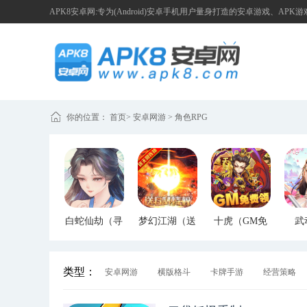
APK8安卓网:专为(Android)安卓手机用户量身打造的安卓游戏、APK
你的位置：
首页
>
安卓网游
>
角色RPG
白蛇仙劫（寻
梦幻江湖（送
十虎（GM免
武
宝无限真充）
GM特权）
费领）
（G
类型：
安卓网游
横版格斗
卡牌手游
经营策略