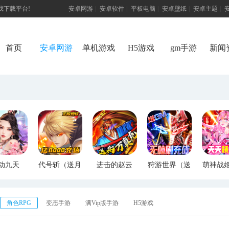
游戏下载平台!
安卓网游
|
安卓软件
|
平板电脑
|
安卓壁纸
|
安卓主题
|
首页
安卓网游
单机游戏
H5游戏
gm手游
新闻
动九天
代号斩（送月
进击的赵云
狩游世界（送
萌神战
M特权）
卡送8000）
（送两万真
满GM爆充）
断版
充）
角色RPG
变态手游
满Vip版手游
H5游戏