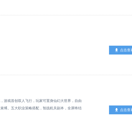
，更将众多原剧中百位经典人物加入后宫争宠行列!
点击查
戏，游戏首创双人飞行，玩家可置身仙幻大世界，自由
行束缚。五大职业策略搭配，智战机关副本，全屏终结
点击查
有个性捏脸、炫丽时装、多样飞剑、萌宠育成等颜控必
！【游戏特色】1、浪漫情缘羁绊 邂逅唯美仙恋2、
天揽月 首创双人飞行4、执手逐风万里 全景俯瞰仙境