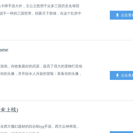
策略卡牌手游大作，主公之怒用于众多三国历史名将陪
进不一样的三国世界。招募天下群雄，在这个乱世中
点击查
game
人游戏，你收集最好的武器，提高了强大的宠物打其他
择你的头像，并开始令人兴奋的冒险：装备你的头像，
点击查
，打败老板，积累经验和黄金，增长你的头像到新的水
red！这听起来复杂，但它是一个相当休闲网络游戏，只
- 争取在赛场上的其他球员 - 在战斗竞赛的索赔冠军
树精和更多 - 养宠物，打你的宠物一起 - 酷派获得
未上线)
 - 全球领先&nbsp;
西方魔幻题材的回合制rpg手游。西方众神再现，