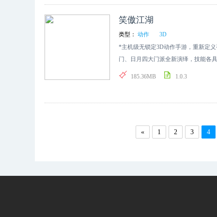
5、终结技暴走斗法 激情制霸全服&nbsp;&
笑傲江湖
类型：
动作
3D
*主机级无锁定3D动作手游，重新定义
门、日月四大门派全新演绎，技能各具
作捕捉技术，精确还原武学招式，完美
185.36MB
1.0.3
«
1
2
3
4