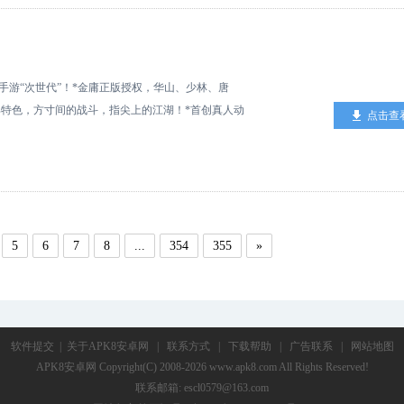
nbsp;
手游“次世代”！*金庸正版授权，华山、少林、唐
特色，方寸间的战斗，指尖上的江湖！*首创真人动
点击查
诠释真动作，力求带来逼真的打斗和畅爽的打击感!
5
6
7
8
...
354
355
»
软件提交
|
关于APK8安卓网
|
联系方式
|
下载帮助
|
广告联系
|
网站地图
APK8安卓网
Copyright(C) 2008-2026 www.apk8.com All Rights Reserved!
联系邮箱: escl0579@163.com