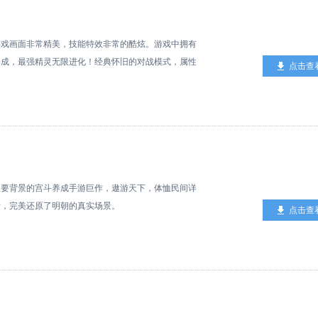
游戏画面非常精美，技能特效非常的酷炫。游戏中拥有
养成，最强精灵无限进化！经典怀旧的对战模式，属性
点击查
吧！
背景的宫斗养成手游巨作，遨游天下，体恤民间详
情，完美还原了明朝的真实场景。
点击查