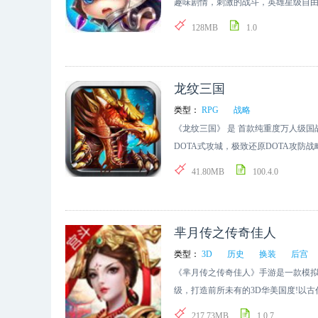
趣味剧情，刺激的战斗，英雄星级自
128MB
1.0
龙纹三国
类型：
RPG
战略
《龙纹三国》 是 首款纯重度万人级
DOTA式攻城，极致还原DOTA攻防战
公披荆斩棘，率领三国群英一统天下
41.80MB
100.4.0
千万精心研发，两年时间打造手游经典之作
多种类型，流量超低至0.2M/小时，全
大陆】来袭！ 致敬经典巨作，创新国
芈月传之传奇佳人
类型：
3D
历史
换装
后宫
《芈月传之传奇佳人》手游是一款模拟
级，打造前所未有的3D华美国度!以
的经典剧情!浓郁的古代气息，加入现
217.73MB
1.0.7