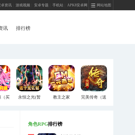
安卓资讯
|
游戏视频
|
安卓专题
|
手机站
|
APK8安卓网
网站地图
资讯
排行榜
姬（买
永恒之光(暂
教主之家
完美传奇（送
）
未上线)
（GM特权）
两万充值）
角色RPG
排行榜