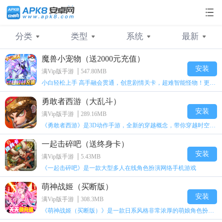
分类
类型
系统
最新
魔兽小宠物（送2000元充值）
不限
不限
不限
最新
横版格斗
卡牌
安卓
人气
卡牌手游
角色
苹果
安装
满Vip版手游
547.80MB
小白轻松上手 高手融会贯通，创意剧情关卡，超难智能怪物！更有酷炫宠物专属技能助你一臂之力!
经营策略
策略
角色RPG
放置
变态手游
动作
勇敢者西游（大乱斗）
满Vip版手游
休闲
H5游戏
二次元
手机游戏
其他
安装
满Vip版手游
289.16MB
《勇敢者西游》是3D动作手游，全新的穿越概念，带你穿越时空，见证梦境奇迹，踏上英雄乱斗之旅!
GM手游
一起击碎吧（送终身卡）
安装
满Vip版手游
5.43MB
《一起击碎吧》是一款大型多人在线角色扮演网络手机游戏
萌神战姬（买断版）
安装
满Vip版手游
308.3MB
《萌神战姬（买断版）》是一款日系风格非常浓厚的萌娘角色扮演策略卡牌手游