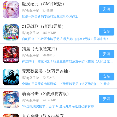
魔灵纪元（GM商城版）
安装
满Vip版手游
9.48MB
这是一款全新的专业打宝龙宠MMO游戏。
幻灵战歌（超爽1元版）
安装
满Vip版手游
467.99MB
自动回合RPG放置卡牌手游-幻灵战歌（超爽1元版）震撼来袭！
猎魔（无限送充抽）
安装
满Vip版手游
70.48MB
神迹降临，猎魔时刻！暗黑主题奇幻放置手游《猎魔（无限送充抽）》震撼登场，邀你一起抵御恶魔，消灭祸患
无双魏蜀吴（送万元连抽）
安装
满Vip版手游
22.73MB
全新的三国策略卡牌游戏，《无双魏蜀吴（送万元连抽）》升级就送2万元真实充值，而且能激活线上活动，各种福利应有尽有！
萌新出击（X战娘复古版）
安装
满Vip版手游
240.43MB
VR虚拟现实技术，让你360度无死角亲近自己的女神
东方奇缘（送充抽神宠）