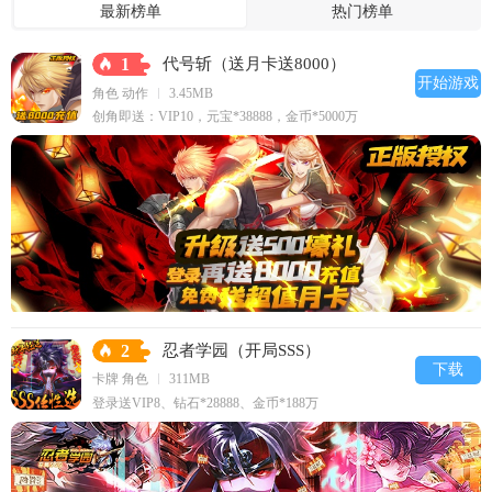
最新榜单
热门榜单
1
代号斩（送月卡送8000）
开始游戏
角色 动作
3.45MB
创角即送：VIP10，元宝*38888，金币*5000万
2
忍者学园（开局SSS）
下载
卡牌 角色
311MB
登录送VIP8、钻石*28888、金币*188万