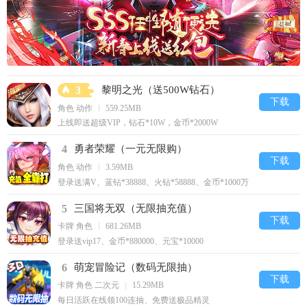
3
黎明之光（送500W钻石）
下载
角色 动作
559.25MB
上线即送超级VIP，钻石*10W，金币*2000W
4
勇者荣耀（一元无限购）
下载
角色 动作
3.59MB
登录送满V、蓝钻*38888、火钻*58888、金币*1000万
5
三国将无双（无限抽充值）
下载
卡牌 角色
681.26MB
登录送vip17、金币*880000、元宝*10000
6
萌宠冒险记（数码无限抽）
下载
卡牌 角色 二次元
15.29MB
每日活跃在线领100连抽、免费送极品精灵