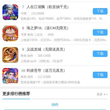
7
人在江湖飘（欧皇抽千充）
下载
卡牌
224.26MB
创角送GM1、钻石*88888、金币*588W、转转乐抽奖券*10、50连抽、觉醒宝箱钥匙*50
8
海之梦OL（送GM无限充）
下载
卡牌 角色 二次元
3MB
上线送VIP20，元宝50w，招贤币28.8w，1000元充值卡，贝里200w
9
义战龙城（无限送真充）
下载
角色 动作
209.11MB
上线送vip10，328红包，1亿金币
10
剑凌苍穹（送万元真充）
下载
角色 动作
112.21MB
登录送满级VIP；连续登录累计赠送10000充值
更多排行榜推荐
更多
动作