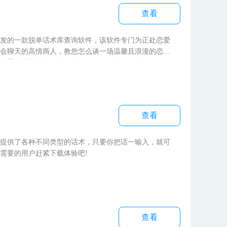
查看
发的一款脱单话术库查询软件，该软件专门为正处恋爱
会聊天的高情商人，教您怎么谈一场温馨且浪漫的恋
内置了愿望清单、撩妹视频、纪念日等记录您每一天的
、无限量保存私密照片等功能，有需求的用户快来下载
查看
提供了各种不同类型的话术，只要你把话一输入，就可
需要的用户赶紧下载体验吧!
查看