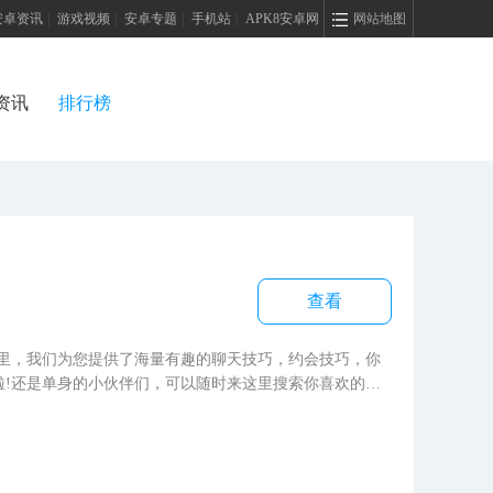
安卓资讯
|
游戏视频
|
安卓专题
|
手机站
|
APK8安卓网
网站地图
资讯
排行榜
查看
里，我们为您提供了海量有趣的聊天技巧，约会技巧，你
啦!还是单身的小伙伴们，可以随时来这里搜索你喜欢的恋