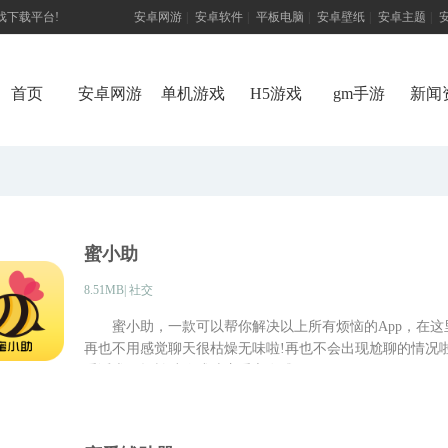
游戏下载平台!
安卓网游
|
安卓软件
|
平板电脑
|
安卓壁纸
|
安卓主题
|
首页
安卓网游
单机游戏
H5游戏
gm手游
新闻
蜜小助
8.51MB| 社交
蜜小助，一款可以帮你解决以上所有烦恼的App，在这
再也不用感觉聊天很枯燥无味啦!再也不会出现尬聊的情况
爱话术，轻松助你成功恋爱交友哦!