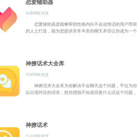
恋爱辅助器
14.83MB| 社交
恋爱辅助器是能够帮助性格内向不会说情话的用户而研
的人士打造，能为您提供非常丰富的聊天术语让你成为一个
爱，帮您迅速脱单提供了非常大的帮助。同时，恋爱辅助器
恋爱时光、随时互动聊天、一键保存甜言蜜语、添加纪念日
体验吧。
神撩话术大全库
15.65MB| 社交
神撩话术大全库为你解决不会聊天这个问题，平台为你
以出现对应的话语，然你摆脱不知道回复什么话这个问题，
神撩话术
15.32MB| 社交