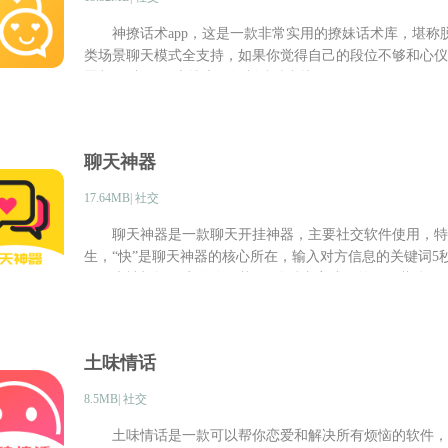
神撩话术app，这是一款非常实用的撩妹话术库，堪称
类场景聊天模式全支持，如果你觉得自己的段位不够和心仪
题都可以在app上搜索，复制粘贴直接使用。
聊天神器
17.64MB| 社交
聊天神器是一款聊天开挂神器，主要社交软件使用，特
生，“快”是聊天神器的核心所在，输入对方信息的关键词5
复，大神根据用户的聊天截图1分钟内完成回答，下载体验
土味情话
8.5MB| 社交
土味情话是一款可以帮你恋爱和解决所有烦恼的软件，