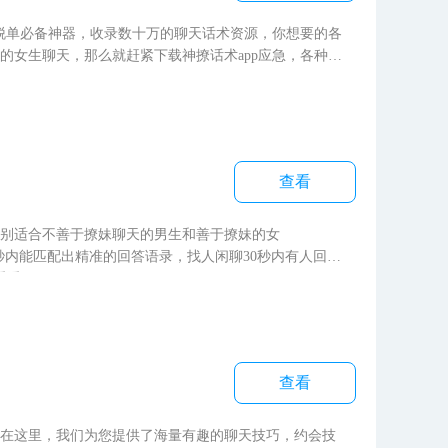
脱单必备神器，收录数十万的聊天话术资源，你想要的各
的女生聊天，那么就赶紧下载神撩话术app应急，各种话
查看
别适合不善于撩妹聊天的男生和善于撩妹的女
秒内能匹配出精准的回答语录，找人闲聊30秒内有人回
看看吧。
查看
在这里，我们为您提供了海量有趣的聊天技巧，约会技