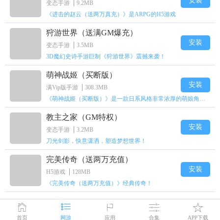
安装
变态手游
9.2MB
《进击的赵云（送两万真充）》是ARPG的H5游戏
狩游世界（送满GM爆充）
安装
变态手游
3.5MB
3D魔幻史诗手游巨制《狩游世界》震撼来袭！
萌神战姬（买断版）
安装
满Vip版手游
308.3MB
《萌神战姬（买断版）》是一款日系风格非常浓厚的萌娘角色扮演策略卡牌手游
教主之家（GM特权）
安装
变态手游
3.2MB
刀光剑影，快意潇洒，塑造梦想世界！
完美传奇（送两万充值）
安装
H5游戏
128MB
《完美传奇（送两万充值）》经典传奇！
首页
网游
应用
合集
APP下载