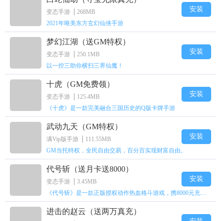
安装
变态手游
268MB
2021年唯美东方玄幻仙侠手游
梦幻江湖（送GM特权）
安装
变态手游
250.1MB
以一控三助你横扫三界仙魔！
十虎（GM免费领）
安装
变态手游
125.4MB
《十虎》是一款完美融合三国历史的Q版卡牌手游
武动九天（GM特权）
安装
满Vip版手游
111.55MB
GM当托特权，全民自由交易，百分百实现财富自由。
代号斩（送月卡送8000）
安装
变态手游
3.45MB
《代号斩》是一款正版授权动作热血格斗游戏，携8000元充值壕礼福利来袭！
进击的赵云（送两万真充）