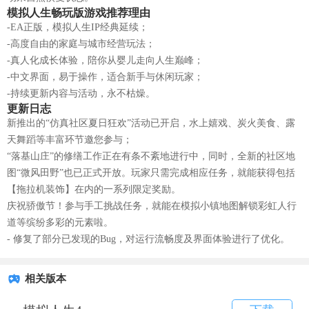
模拟人生畅玩版游戏推荐理由
-EA正版，模拟人生IP经典延续；
-高度自由的家庭与城市经营玩法；
-真人化成长体验，陪你从婴儿走向人生巅峰；
-中文界面，易于操作，适合新手与休闲玩家；
-持续更新内容与活动，永不枯燥。
更新日志
新推出的“仿真社区夏日狂欢”活动已开启，水上嬉戏、炭火美食、露
天舞蹈等丰富环节邀您参与；
“落基山庄”的修缮工作正在有条不紊地进行中，同时，全新的社区地
图“微风田野”也已正式开放。玩家只需完成相应任务，就能获得包括
【拖拉机装饰】在内的一系列限定奖励。
庆祝骄傲节！参与手工挑战任务，就能在模拟小镇地图解锁彩虹人行
道等缤纷多彩的元素啦。
- 修复了部分已发现的Bug，对运行流畅度及界面体验进行了优化。
相关版本