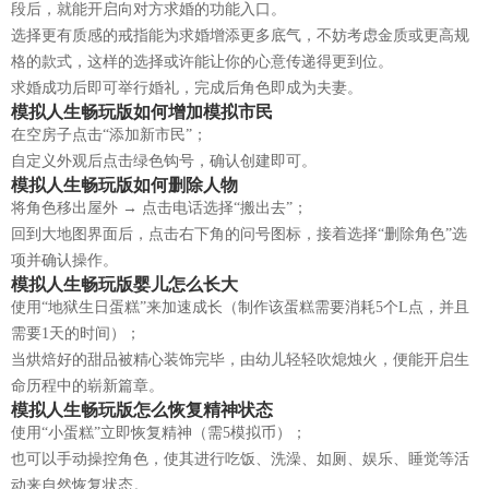
段后，就能开启向对方求婚的功能入口。
选择更有质感的戒指能为求婚增添更多底气，不妨考虑金质或更高规
格的款式，这样的选择或许能让你的心意传递得更到位。
求婚成功后即可举行婚礼，完成后角色即成为夫妻。
模拟人生畅玩版如何增加模拟市民
在空房子点击“添加新市民”；
自定义外观后点击绿色钩号，确认创建即可。
模拟人生畅玩版如何删除人物
将角色移出屋外 → 点击电话选择“搬出去”；
回到大地图界面后，点击右下角的问号图标，接着选择“删除角色”选
项并确认操作。
模拟人生畅玩版婴儿怎么长大
使用“地狱生日蛋糕”来加速成长（制作该蛋糕需要消耗5个L点，并且
需要1天的时间）；
当烘焙好的甜品被精心装饰完毕，由幼儿轻轻吹熄烛火，便能开启生
命历程中的崭新篇章。
模拟人生畅玩版怎么恢复精神状态
使用“小蛋糕”立即恢复精神（需5模拟币）；
也可以手动操控角色，使其进行吃饭、洗澡、如厕、娱乐、睡觉等活
动来自然恢复状态。