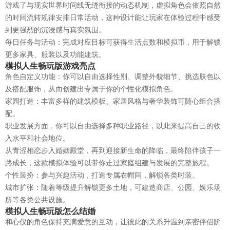
游戏了与现实世界时间线无缝衔接的动态机制，虚拟角色会依照自然
的时间流转规律安排日常活动，这种设计能让玩家在体验过程中感受
到更强烈的沉浸感与真实氛围。
每日任务与活动：完成对应目标可获得生活点数和模拟币，用于解锁
更多家具、服装以及功能建筑。
模拟人生畅玩版游戏亮点
角色自定义功能：你可以自由选择性别、调整外貌细节、挑选肤色以
及搭配服饰，从而创建出专属于你的个性化模拟角色。
家园打造：丰富多样的建筑模板、家居风格与奢华装饰可随心组合搭
配。
职业发展方面，你可以自由选择多种职业路径，以此来提高自己的收
入水平和社会地位。
从青涩相恋步入婚姻殿堂，再到迎接新生命的降临，最终陪伴孩子一
路成长，这款模拟体验可以带你走过家庭组建与发展的完整旅程。
个性装扮：参与兴趣活动，打造专属衣帽间，解锁各类时装。
城市扩张：随着等级提升解锁更多土地，可建造商店、公园、娱乐场
所等各类公共设施。
模拟人生畅玩版怎么结婚
和心仪的角色保持充满爱意的互动，让彼此的关系升温到亲密伴侣阶