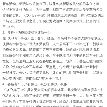
新车活动、新玩法欢乐抢金币，以及各类新增或优化的日常任务等，
这些丰富多样的玩法，为平民车手创造了更多获取高品质赛车与各类
货币的契机。《QQ飞车手游》站在游戏全局的高度，将竞技游戏的公
平与公正视为重中之重，切实让游戏达到了同类游戏难以比肩的“公
平”水准。
3、多样化的模式铸就竞速新平台
在《QQ飞车手游》里，赛车、经验、改装材料等各类奖励持续供应，
使得各种特色模式玩法备受欢迎，人气居高不下！相比之下，新版本
的模式愈发多元。随着车手等级不断提升，能解锁的玩法日益增多，
相应解锁的地图难度也逐步升高。车手既能与剧情中的机器车手同场
竞技，也能邀约三五好友在各地图赛道上一较高下，甚至还能前往娱
乐模式快速收集金币与点券！重点是，每个玩法都极具时代新特性，
一局只需几分钟，等待仅需几秒，让你的碎片时间充分利用，就算在
等公交的间隙，也能轻松“虐”对手一轮！
4、各色赛车，只有你想不到没有你找不到的
《QQ飞车手游》具备更为完备的赛车体系。此次测试着重在赛车个性
化方面发力，增添了众多新赛车，赛车家族进一步壮大。这不仅为车
手们拓展了丰富多样的个性选择空间，那些外形酷炫且性能各具特色