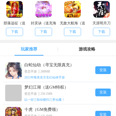
部落远征（送
封灵诀（送充海
无敌大航海（送
天涯明月刀
1800充值）
量抽）
海量充值）
下载
下载
下载
下载
玩家推荐
游戏攻略
白蛇仙劫（寻宝无限真充）
安装
变态手游
268MB
2021年唯美东方玄幻仙侠手游
梦幻江湖（送GM特权）
安装
变态手游
250.1MB
以一控三助你横扫三界仙魔！
十虎（GM免费领）
安装