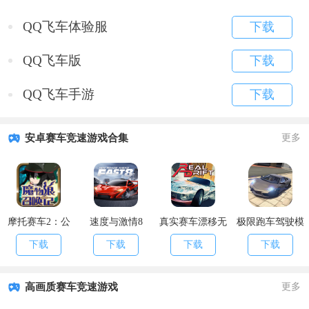
QQ飞车体验服
下载
QQ飞车版
下载
QQ飞车手游
下载
安卓赛车竞速游戏合集
更多
摩托赛车2：公
速度与激情8
真实赛车漂移无
极限跑车驾驶模
路燃烧无限钻石
限金币版
拟器无限钞票版
下载
下载
下载
下载
版
高画质赛车竞速游戏
更多