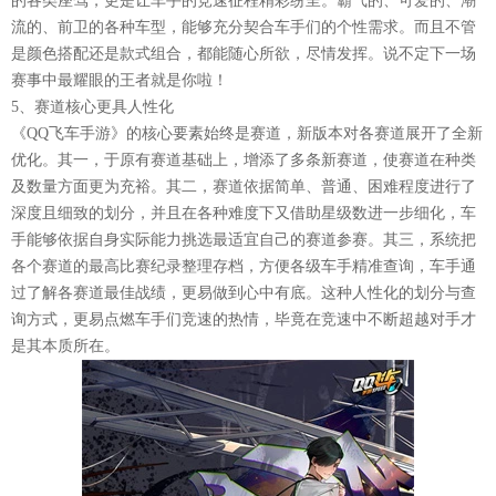
的各类座驾，更是让车手的竞速征程精彩纷呈。霸气的、可爱的、潮
流的、前卫的各种车型，能够充分契合车手们的个性需求。而且不管
是颜色搭配还是款式组合，都能随心所欲，尽情发挥。说不定下一场
赛事中最耀眼的王者就是你啦！
5、赛道核心更具人性化
《QQ飞车手游》的核心要素始终是赛道，新版本对各赛道展开了全新
优化。其一，于原有赛道基础上，增添了多条新赛道，使赛道在种类
及数量方面更为充裕。其二，赛道依据简单、普通、困难程度进行了
深度且细致的划分，并且在各种难度下又借助星级数进一步细化，车
手能够依据自身实际能力挑选最适宜自己的赛道参赛。其三，系统把
各个赛道的最高比赛纪录整理存档，方便各级车手精准查询，车手通
过了解各赛道最佳战绩，更易做到心中有底。这种人性化的划分与查
询方式，更易点燃车手们竞速的热情，毕竟在竞速中不断超越对手才
是其本质所在。