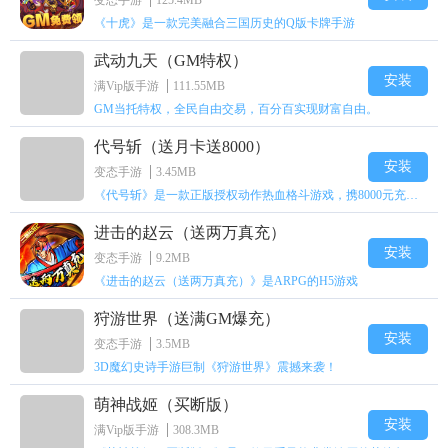
变态手游
125.4MB
《十虎》是一款完美融合三国历史的Q版卡牌手游
武动九天（GM特权）
安装
满Vip版手游
111.55MB
GM当托特权，全民自由交易，百分百实现财富自由。
代号斩（送月卡送8000）
安装
变态手游
3.45MB
《代号斩》是一款正版授权动作热血格斗游戏，携8000元充值壕礼福利来袭！
进击的赵云（送两万真充）
安装
变态手游
9.2MB
《进击的赵云（送两万真充）》是ARPG的H5游戏
狩游世界（送满GM爆充）
安装
变态手游
3.5MB
3D魔幻史诗手游巨制《狩游世界》震撼来袭！
萌神战姬（买断版）
安装
满Vip版手游
308.3MB