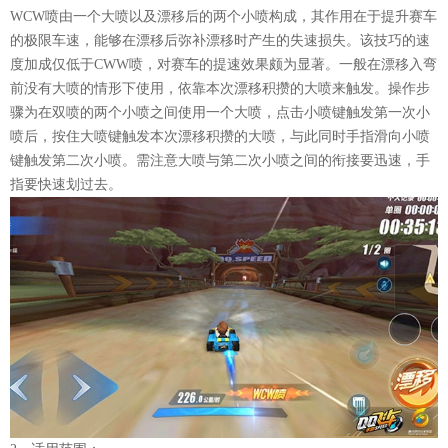
WCW喷由一个大喷以及漂移后的两个小喷构成，其作用在于提升赛车
的极限车速，能够在漂移后弥补漂移时产生的失速损失。该技巧的速
度加成仅低于CWW喷，对赛车的提速效果颇为显著。一般在漂移入弯
前没有大喷的情形下使用，依靠本次漂移积攒的大喷来触发。操作步
骤为在双喷的两个小喷之间使用一个大喷，点击小喷键触发第一次小
喷后，按住大喷键触发本次漂移积攒的大喷，与此同时手指滑向小喷
键触发第二次小喷。需注意大喷与第二次小喷之间的衔接要迅速，手
指要快速划过去。