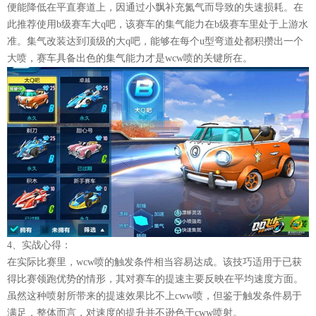
便能降低在平直赛道上，因通过小飘补充氮气而导致的失速损耗。在
此推荐使用b级赛车大q吧，该赛车的集气能力在b级赛车里处于上游水
准。集气改装达到顶级的大q吧，能够在每个u型弯道处都积攒出一个
大喷，赛车具备出色的集气能力才是wcw喷的关键所在。
4、实战心得：
在实际比赛里，wcw喷的触发条件相当容易达成。该技巧适用于已获
得比赛领跑优势的情形，其对赛车的提速主要反映在平均速度方面。
虽然这种喷射所带来的提速效果比不上cww喷，但鉴于触发条件易于
满足，整体而言，对速度的提升并不逊色于cww喷射。