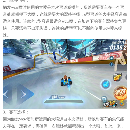
2、适用范围：
触发wcw喷时使用的大喷是本次弯道积攒的，所以需要赛车在一个弯
道处就积攒下大喷，这就需要大的漂移半径，u型弯道等大半径弯道都
适合使用。连续的u型弯道最适合wcw喷，在加速下的赛车漂移集气更
快，只要漂移不出现失误，连续的u型弯可以不断的使用wcw喷来提
速。
3、赛车选择：
因为触发wcw喷时所运用的大喷源自本次漂移，所以对赛车的集气能
力存在一定要求，需确保一次漂移就能积攒出一个大喷。如此一来，