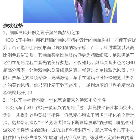
游戏优势
1、细腻画风开创竞速手游的新梦幻之旅
《QQ飞车手游》拥有精细的画风与精心设计的画面构图，即便车速提
升，画面也不会因变形而出现粗糙的粒子感。而且，经过重塑以及高
比例色彩渲染后，其画面甚至比原版端游更为精致细腻，足以满足车
迷们在竞速过程中观光的美好梦想。不仅如此，游戏具备出色的QHD
超高分辨率，让游戏画风愈发细腻逼真。就算只是单纯观光风景，也
能让赛车之旅摆脱枯燥，充满激情，车手在游戏里可轻松饱览世界各
地的美妙风情。你只需让爱车驰骋起来，一场周游梦幻世界的精彩旅
程便就此开启！
2、平民车手福音不断，弱化氪金带来的游戏不公平性
《QQ飞车手游》作为一款新兴的竞速手游，其竞技平衡性极为突出。
为进一步提升这种竞技平衡性，游戏精心增添了诸多平衡化的全新玩
法。这些新玩法以“平民竞速者福音不断刷爆屏幕”的形式，将氪金对
游戏公平性造成的影响，成功压缩至极限范围，就此宣告平民车手只
能在排行榜外当看客的“尴尬”时代彻底终结。像系统不定时开展的送