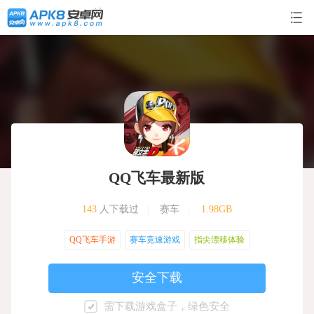
QQ飞车最新版
143
人下载过
|
赛车
|
1.98GB
QQ飞车手游
赛车竞速游戏
指尖漂移体验
安全下载
需下载游戏盒子，绿色安全