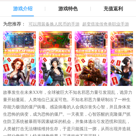
游戏介绍
游戏特色
充值返利
为您推荐：
可以用装备换人民币的手游
超变倍攻传奇单职业手游
故事发生在未来XX年，全球被巨大不知名邪恶力量引发混乱，诡异力
量开始蔓延。人类地位已岌岌可危。不知名邪恶力量研制出了一种生
存能力极强的僵尸病毒。感染病毒的人会偶尔丧失心智，并且身体发
生恐怖的病变，成为恐怖的僵尸。一天夜里，心智苏醒的克隆僵尸抓
住防卫系统被暴雨等因素破坏的机会，并集体逃出引发恐慌和混乱，
人类被打击无法继续维持生存，于是只能孤注一掷，从而出现并造就