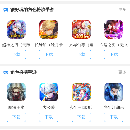
很好玩的角色扮演手游
更多
超神之刃（无限
代号斩（送月卡
六界仙尊（送
命运之刃（无限
爆真充）
送8000）
2021充值）
送充值）
下载
下载
下载
下载
角色扮演手游
更多
魔法王座
大公爵
少年三国Q传
少年江湖志
下载
下载
下载
下载