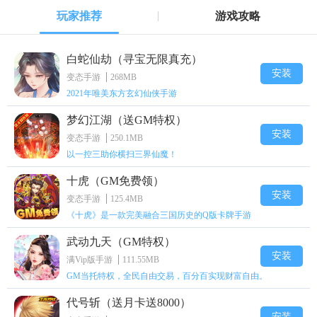
玩家推荐
游戏攻略
白蛇仙劫（寻宝无限真充）
安装
变态手游
268MB
2021年唯美东方玄幻仙侠手游
梦幻江湖（送GM特权）
安装
变态手游
250.1MB
以一控三助你横扫三界仙魔！
十虎（GM免费领）
安装
变态手游
125.4MB
《十虎》是一款完美融合三国历史的Q版卡牌手游
武动九天（GM特权）
安装
满Vip版手游
111.55MB
GM当托特权，全民自由交易，百分百实现财富自由。
代号斩（送月卡送8000）
安装