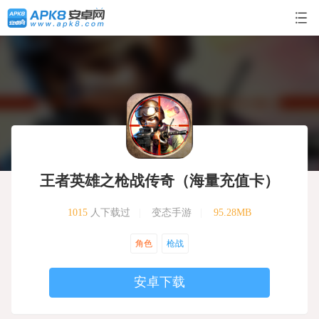
王者英雄之枪战传奇（海量充值卡）
1015
人下载过
|
变态手游
|
95.28MB
角色
枪战
安卓下载