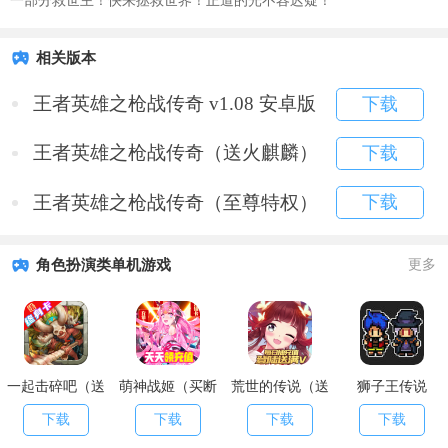
一部分救世主！快来拯救世界！正道的光不容迟疑！
相关版本
王者英雄之枪战传奇 v1.08 安卓版
下载
王者英雄之枪战传奇（送火麒麟）
下载
王者英雄之枪战传奇（至尊特权）
下载
角色扮演类单机游戏
更多
一起击碎吧（送
萌神战姬（买断
荒世的传说（送
狮子王传说
终身卡）
版）
海量红包）
下载
下载
下载
下载