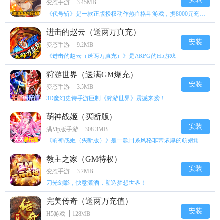
变态手游
3.45MB
《代号斩》是一款正版授权动作热血格斗游戏，携8000元充值壕礼福利来袭！
进击的赵云（送两万真充）
安装
变态手游
9.2MB
《进击的赵云（送两万真充）》是ARPG的H5游戏
狩游世界（送满GM爆充）
安装
变态手游
3.5MB
3D魔幻史诗手游巨制《狩游世界》震撼来袭！
萌神战姬（买断版）
安装
满Vip版手游
308.3MB
《萌神战姬（买断版）》是一款日系风格非常浓厚的萌娘角色扮演策略卡牌手游
教主之家（GM特权）
安装
变态手游
3.2MB
刀光剑影，快意潇洒，塑造梦想世界！
完美传奇（送两万充值）
安装
H5游戏
128MB