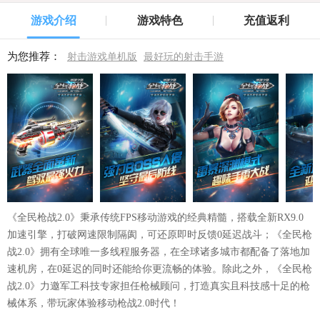
游戏介绍
游戏特色
充值返利
为您推荐：
射击游戏单机版
最好玩的射击手游
《全民枪战2.0》秉承传统FPS移动游戏的经典精髓，搭载全新RX9.0
加速引擎，打破网速限制隔阂，可还原即时反馈0延迟战斗；《全民枪
战2.0》拥有全球唯一多线程服务器，在全球诸多城市都配备了落地加
速机房，在0延迟的同时还能给你更流畅的体验。除此之外，《全民枪
战2.0》力邀军工科技专家担任枪械顾问，打造真实且科技感十足的枪
械体系，带玩家体验移动枪战2.0时代！