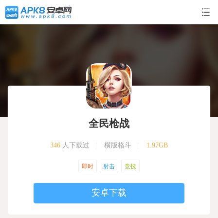
全民枪战
346
人下载过
|
横版格斗
|
1.97GB
即时
射击
竞技
安卓下载