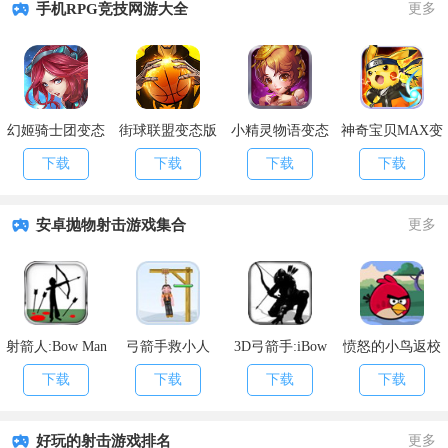
手机RPG竞技网游大全
更多
幻姬骑士团变态
街球联盟变态版
小精灵物语变态
神奇宝贝MAX变
版
版
态版
下载
下载
下载
下载
安卓抛物射击游戏集合
更多
射箭人:Bow Man
弓箭手救小人
3D弓箭手:iBow
愤怒的小鸟返校
3D
季:Angry Birds
下载
下载
下载
下载
Seasons
好玩的射击游戏排名
更多