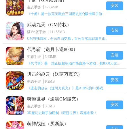
安装
变态手游
125.4MB
《十虎》是一款完美融合三国历史的Q版卡牌手游
武动九天（GM特权）
安装
满Vip版手游
111.55MB
GM当托特权，全民自由交易，百分百实现财富自由。
代号斩（送月卡送8000）
安装
变态手游
3.45MB
《代号斩》是一款正版授权动作热血格斗游戏，携8000元充值壕礼福利来袭！
进击的赵云（送两万真充）
安装
变态手游
9.2MB
《进击的赵云（送两万真充）》是ARPG的H5游戏
狩游世界（送满GM爆充）
安装
变态手游
3.5MB
3D魔幻史诗手游巨制《狩游世界》震撼来袭！
萌神战姬（买断版）