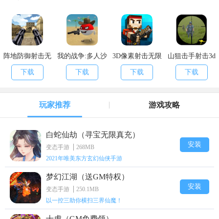
阵地防御射击无
我的战争:多人沙
3D像素射击无限
山狙击手射击3d
限金币版
盒射击无限金币
钻石版
无限金钱版
下载
下载
下载
下载
版
玩家推荐
游戏攻略
白蛇仙劫（寻宝无限真充）
安装
变态手游
268MB
2021年唯美东方玄幻仙侠手游
梦幻江湖（送GM特权）
安装
变态手游
250.1MB
以一控三助你横扫三界仙魔！
十虎（GM免费领）