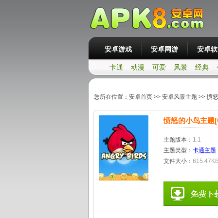
安卓游戏
安卓网游
安卓软
卡通
动漫
可爱
风景
经典
您所在位置：
安卓首页
>>
安卓风景主题
>>
愤怒
愤怒的小鸟主题[G
主题版本：
1.1
主题类型：
卡通主题
文件大小：
615.47K