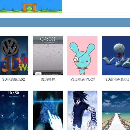
]
3D动态壁纸02
魔力锁屏
点点滴滴[YOO主题]
3D高清创意动