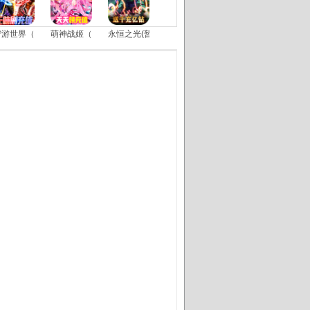
狩游世界（送满GM爆充）
萌神战姬（买断版）
永恒之光(暂未上线)