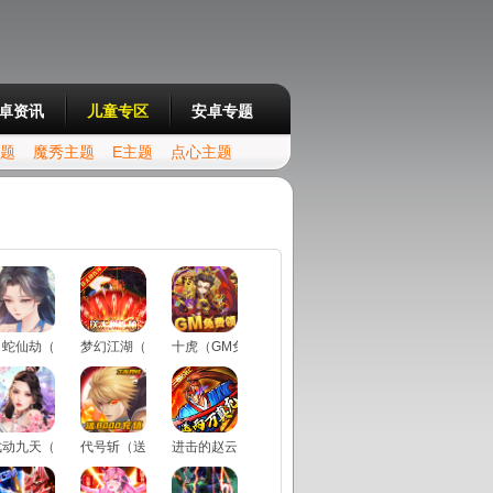
卓资讯
儿童专区
安卓专题
主题
魔秀主题
E主题
点心主题
白蛇仙劫（寻宝无限真充）
梦幻江湖（送GM特权）
十虎（GM免费领）
武动九天（GM特权）
代号斩（送月卡送8000）
进击的赵云（送两万真充）