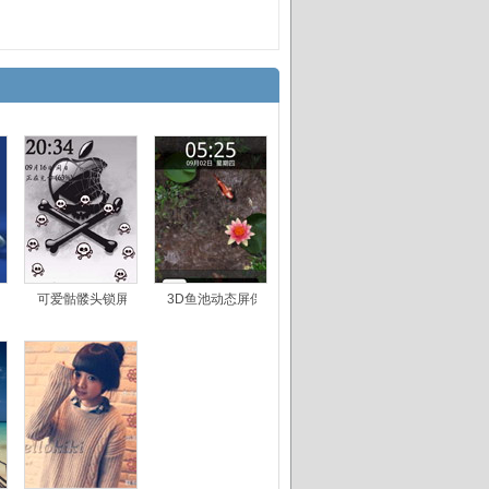
态壁纸
可爱骷髅头锁屏
3D鱼池动态屏保