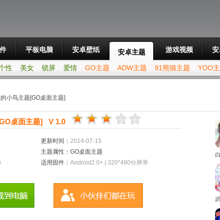
件
平板电脑
安卓壁纸
游戏视频
安
安卓主题
个性
美女
锁屏
爱情
GO主题
ADW主题
91熊猫主题
YOO
的小鸟主题[GO桌面主题]
O桌面主题] V 1.0
更新时间：
2014-07-15
主题属性：GO桌面主题
B
适用固件：
Android2.0+ | 320*480分辨率