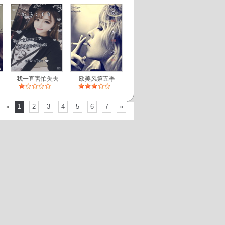
我一直害怕失去
欧美风第五季
«
1
2
3
4
5
6
7
»