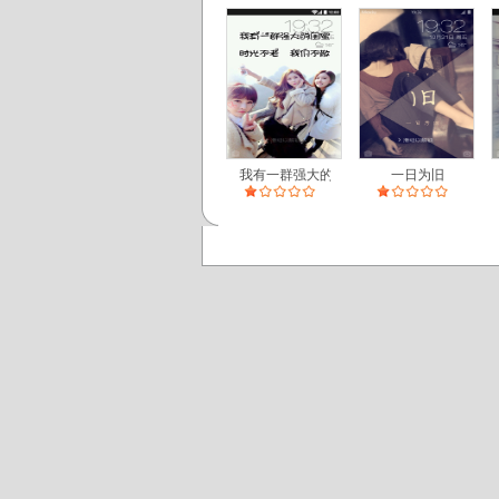
我有一群强大的闺蜜
一日为旧