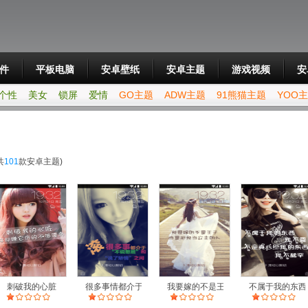
件
平板电脑
安卓壁纸
安卓主题
游戏视频
安
个性
美女
锁屏
爱情
GO主题
ADW主题
91熊猫主题
YOO
共
101
款安卓主题)
刺破我的心脏
很多事情都介于
我要嫁的不是王子
不属于我的东西