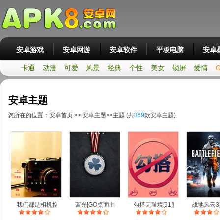
安卓游戏
安卓网游
安卓软件
平板电脑
安卓
卡通
动漫
可爱
风景
经典
个性
美女
锁屏
爱情
安卓主题
您所在的位置：
安卓首页
>>
安卓主题
>>
主题
(共
369
款安卓主题)
我们都是相机控[YOO主题]
蓝光[GO桌面主题]
勾搭无耻境[91熊猫桌面主题]
战地风云3[