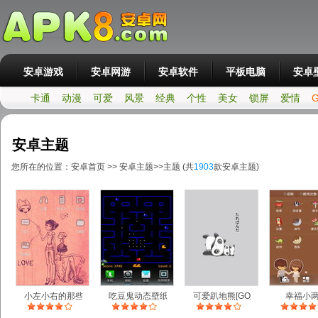
安卓游戏
安卓网游
安卓软件
平板电脑
安卓
卡通
动漫
可爱
风景
经典
个性
美女
锁屏
爱情
安卓主题
您所在的位置：
安卓首页
>>
安卓主题
>>
主题
(共
1903
款安卓主题)
小左小右的那些
吃豆鬼动态壁纸
可爱趴地熊[GO主题]
幸福小