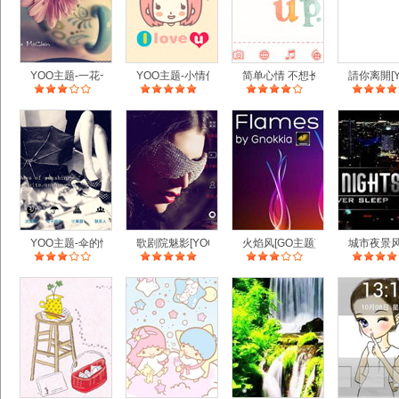
YOO主题-一花一世界
YOO主题-小情侣girl
简单心情 不想长大[YOO主题]
請你离開[Y
YOO主题-伞的情绪
歌剧院魅影[YOO主题]
火焰风[GO主题]
城市夜景风