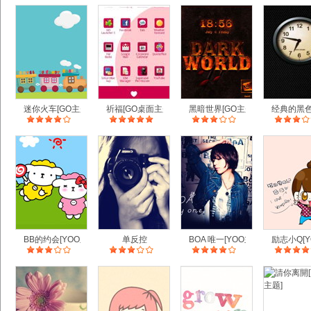
迷你火车[GO主题]
祈福[GO桌面主题]
黑暗世界[GO主题]
经典的黑色
BB的约会[YOO主题]
单反控
BOA 唯一[YOO主题]
励志小Q[Y