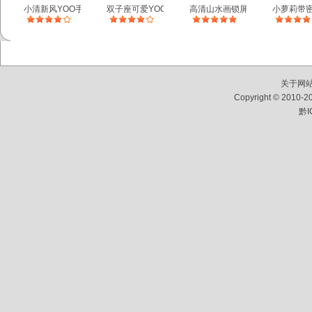
小清新风YOO手机主题
双子座可爱YOO主题
高清山水画锁屏
小萝莉带
关于网
Copyright © 2010-2
黔I