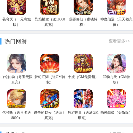
苍穹灭（一元商城
烈焰横空（送10000
我要修仙（赚钱特
神魔仙逆（天天领充
版）
真充）
权）
值）
热门网游
查看更多>>
白蛇仙劫（寻宝无限
梦幻江湖（送GM特
十虎（GM免费领）
武动九天（GM特
真充）
权）
权）
代号斩（送月卡送
进击的赵云（送两万
狩游世界（送满GM
萌神战姬（买断版）
8000）
真充）
爆充）