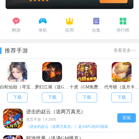
网游
单机
应用
合集
排行榜
推荐手游
查看更多>>
白蛇仙劫（寻宝无限真充）
梦幻江湖（送GM特权）
十虎（GM免费领）
代号斩（送月卡送8000）
下载
下载
下载
下载
进击的赵云（送两万真充）
安装
变态手游
9.2MB
《进击的赵云（送两万真充）》是ARPG的H5游戏
狩游世界（送满GM爆充）