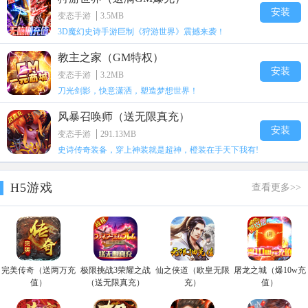
安装
变态手游
3.5MB
3D魔幻史诗手游巨制《狩游世界》震撼来袭！
教主之家（GM特权）
安装
变态手游
3.2MB
刀光剑影，快意潇洒，塑造梦想世界！
风暴召唤师（送无限真充）
安装
变态手游
291.13MB
史诗传奇装备，穿上神装就是超神，橙装在手天下我有!
H5游戏
查看更多>>
完美传奇（送两万充
极限挑战3荣耀之战
仙之侠道（欧皇无限
屠龙之城（爆10w充
值）
（送无限真充）
充）
值）