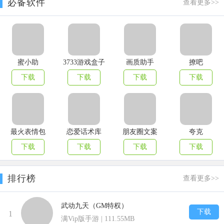
必备软件
查看更多>>
蜜小助
3733游戏盒子
画质助手
撩吧
下载
下载
下载
下载
最火表情包
恋爱话术库
朋友圈文案
夸克
下载
下载
下载
下载
排行榜
查看更多>>
武动九天（GM特权）
下载
1
满Vip版手游 | 111.55MB