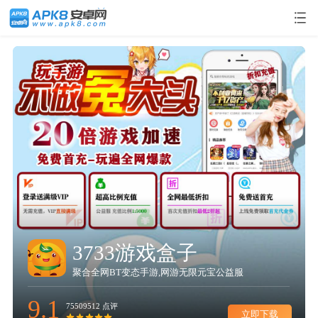
3733游戏盒子
画质助手
蜜小助
玩家攻略
朋友圈
画质助手
3733游戏盒子
聚合全网BT变态手游,网游无限元宝公益服
一键优化游戏画质，拒绝模糊画质
30万+话术语录搜索，教你高情商聊天
集合热门攻略，免费兑换会员、限定皮肤
海量素材、精选文案，让你的朋友圈不再单调
一键优化游戏画质，拒绝模糊画质
聚合全网BT变态手游,网游无限元宝公益服
9.1
9.2
9.2
9.2
9.2
9.2
9.1
75509512 点评
76521350 点评
76521350 点评
72345330 点评
71541440 点评
76521350 点评
75509512 点评
立即下载